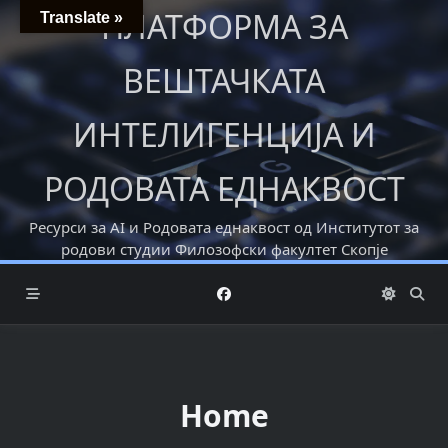
Skip
ПЛАТФОРМА ЗА
Translate »
to
content
ВЕШТАЧКАТА
ИНТЕЛИГЕНЦИЈА И
РОДОВАТА ЕДНАКВОСТ
Ресурси за AI и Родовата еднаквост од Институтот за
родови студии Филoзофски факултет Скопје
Home